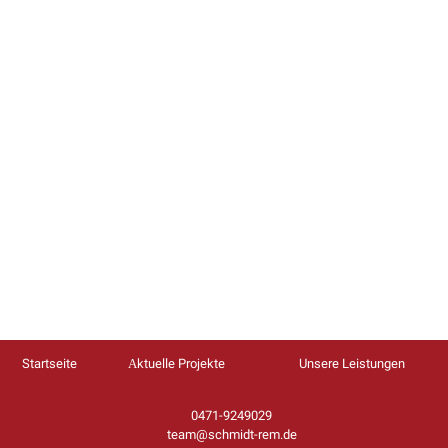
Startseite
Аktuelle Projekte
Unsere Leistungen
0471-9249029
team@schmidt-rem.de