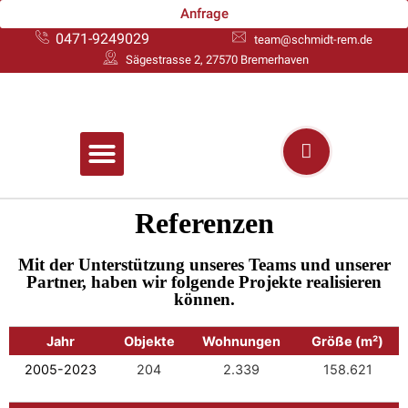
Anfrage
0471-9249029
team@schmidt-rem.de
Sägestrasse 2, 27570 Bremerhaven
Referenzen
Mit der Unterstützung unseres Teams und unserer
Partner, haben wir folgende Projekte realisieren
können.
Jahr
Objekte
Wohnungen
Größe (m²)
2005-2023
204
2.339
158.621