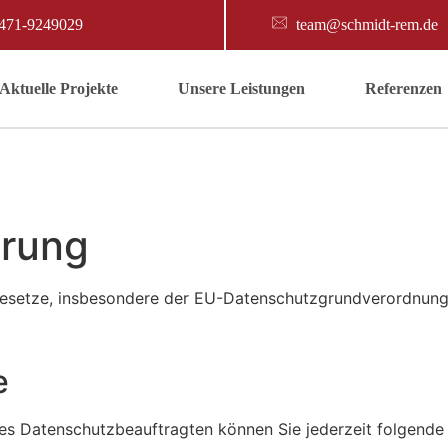
471-9249029
team@schmidt-rem.de
Аktuelle Projekte
Unsere Leistungen
Referenzen
ärung
gesetze, insbesondere der EU-Datenschutzgrundverordnung 
e
s Datenschutzbeauftragten können Sie jederzeit folgende