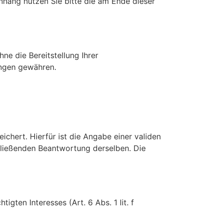
hang nutzen Sie bitte die am Ende dieser
hne die Bereitstellung Ihrer
ungen gewähren.
hert. Hierfür ist die Angabe einer validen
hließenden Beantwortung derselben. Die
gten Interesses (Art. 6 Abs. 1 lit. f