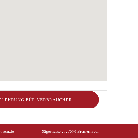
ELEHRUNG FÜR VERBRAUCHER
t-rem.de
Sägestrasse 2, 27570 Bremerhaven