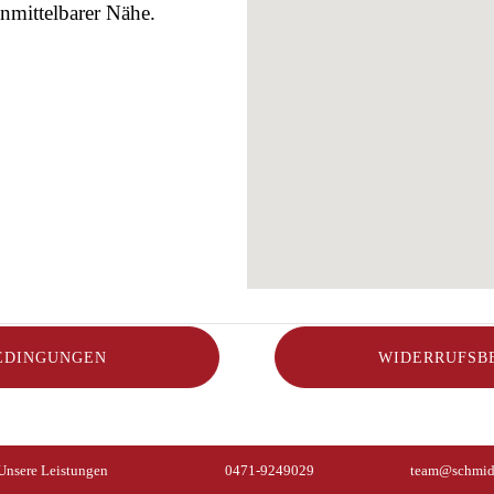
nmittelbarer Nähe.
EDINGUNGEN
WIDERRUFSB
Unsere Leistungen
0471-9249029
team@schmid