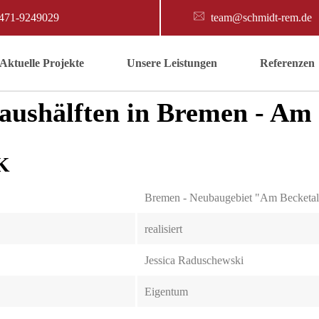
471-9249029
team@schmidt-rem.de
Аktuelle Projekte
Unsere Leistungen
Referenzen
aushälften in Bremen - Am 
K
Bremen - Neubaugebiet "Am Becketal
realisiert
Jessica Raduschewski
Eigentum